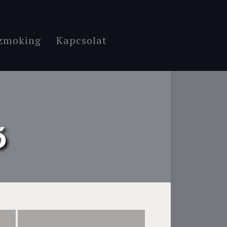
zmoking
Kapcsolat
ő