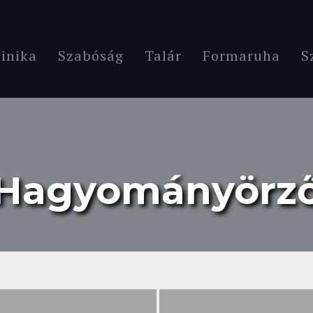
inika
Szabóság
Talár
Formaruha
S
Hagyományörz