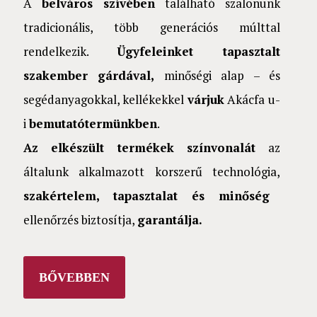
A
belváros szívében
található szalonunk
tradicionális, több generációs múlttal
rendelkezik.
Ügyfeleinket tapasztalt
szakember gárdával,
minőségi alap – és
segédanyagokkal, kellékekkel
várjuk
Akácfa u-
i
bemutatótermünkben
.
Az elkészült termékek színvonalát
az
általunk alkalmazott korszerű technológia,
szakértelem, tapasztalat és minőség
ellenőrzés biztosítja,
garantálja.
BŐVEBBEN