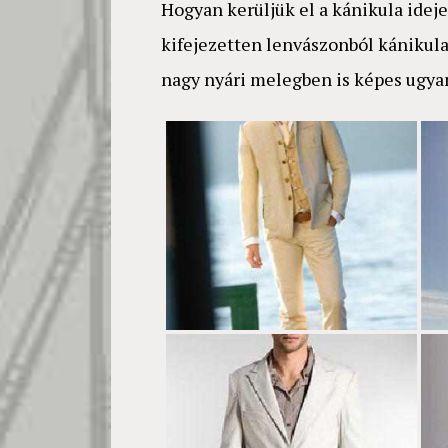
Hogyan kerüljük el a kánikula idej
kifejezetten lenvászonból kánikula
nagy nyári melegben is képes ugyan