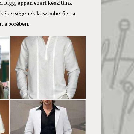
ól függ, éppen ezért készítünk
ztő képességének köszönhetően a
t a bőrében.