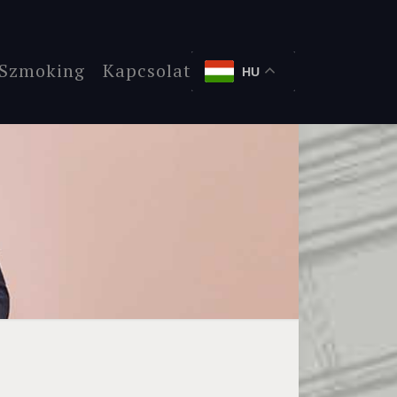
Szmoking
Kapcsolat
HU