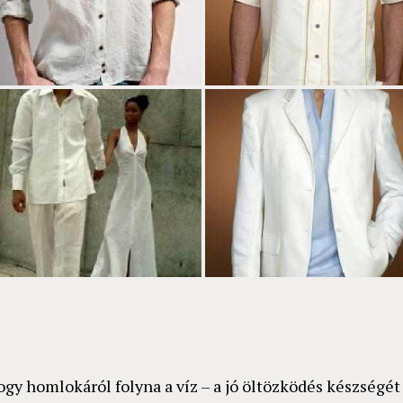
gy homlokáról folyna a víz – a jó öltözködés készségét b