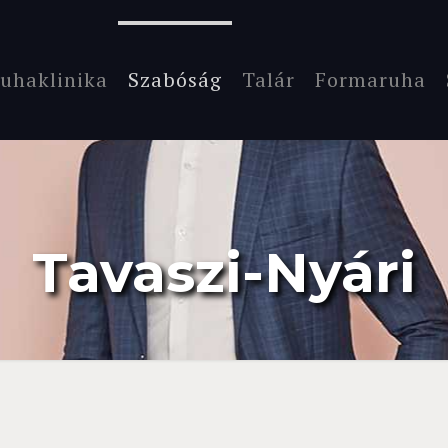
uhaklinika
Szabóság
Talár
Formaruha
Tavaszi-Nyári