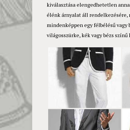
kiválasztása elengedhetetlen anna
élénk árnyalat áll rendelkezésére,
mindenképpen egy félbélésű vagy b
világosszürke, kék vagy bézs színű