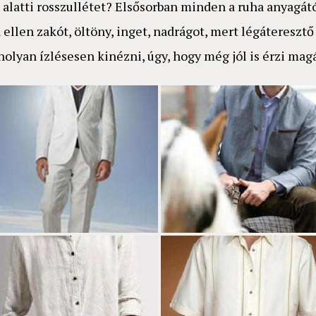
e alatti rosszullétet? Elsősorban minden a ruha anyagát
 ellen zakót, öltöny, inget, nadrágot, mert légáteres
olyan ízlésesen kinézni, úgy, hogy még jól is érzi magá