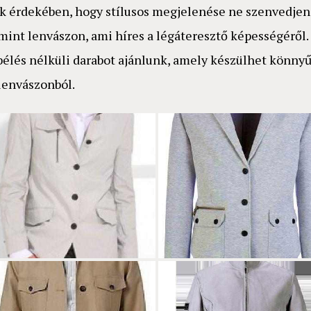
k érdekében, hogy stílusos megjelenése ne szenvedjen
 mint lenvászon, ami híres a légáteresztő képességéről.
élés nélküli darabot ajánlunk, amely készülhet könnyű 
 lenvászonból.