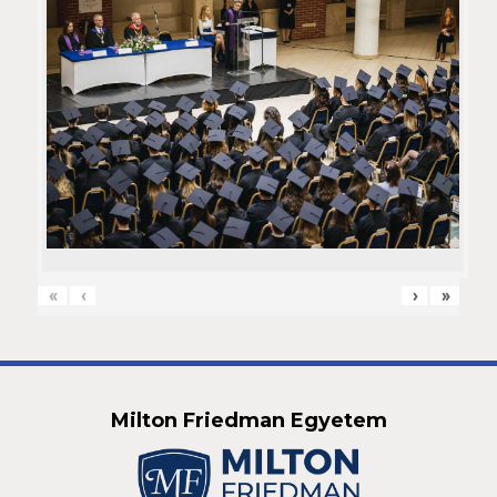
«
‹
›
»
Milton Friedman Egyetem