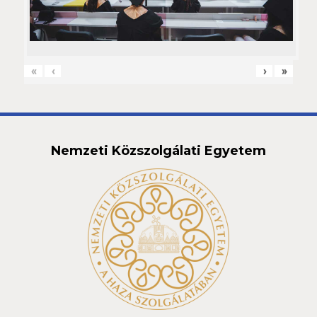
«
‹
›
»
Nemzeti Közszolgálati Egyetem