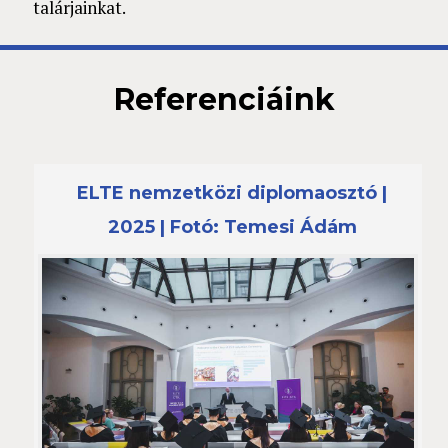
talárjainkat.
Referenciáink
ELTE nemzetközi diplomaosztó |
2025 | Fotó: Temesi Ádám