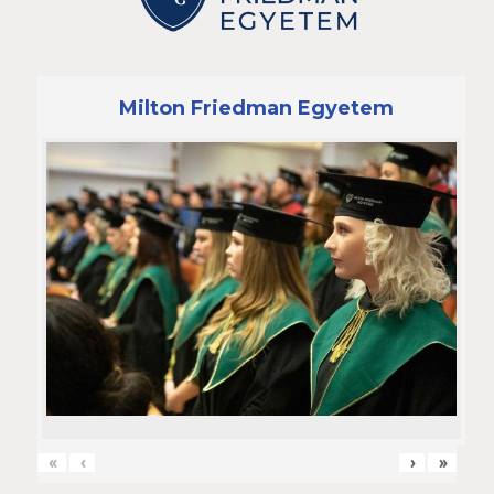
Milton Friedman Egyetem
«
‹
›
»