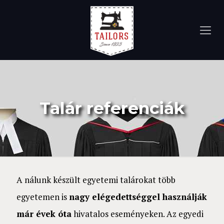
Talár referenciák
A nálunk készült egyetemi talárokat több
egyetemen is
nagy elégedettséggel használják
már évek óta
hivatalos eseményeken. Az egyedi