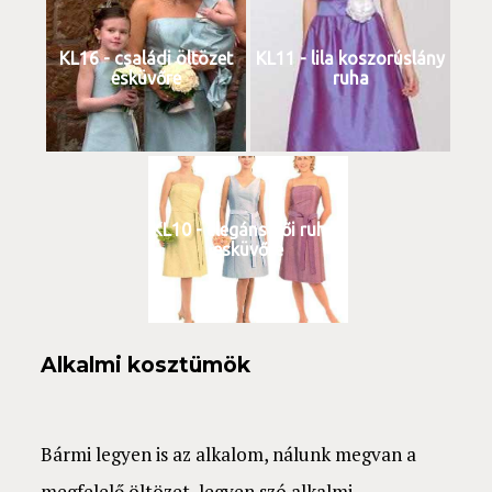
KL16 - családi öltözet
KL11 - lila koszorúslány
esküvőre
ruha
KL10 - elegáns női ruhák
esküvőre
Alkalmi kosztümök
Bármi legyen is az alkalom, nálunk megvan a
megfelelő öltözet, legyen szó alkalmi