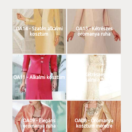
OA14 - Szatén alkalmi
OA13 - Kétrészes
kosztüm
örömanya ruha
OA12 - Kétrészes csipke
OA11 - Alkalmi kosztüm
alkalmi ruha
OA09 - Elegáns
OA08 - Örömanya
örömanya ruha
kosztüm méretre