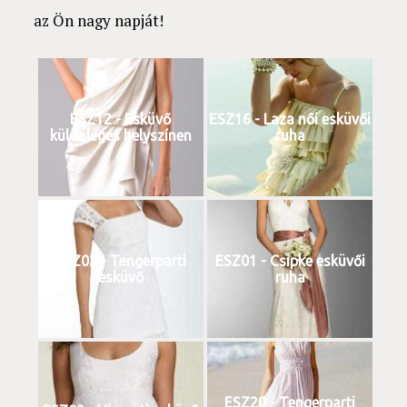
az Ön nagy napját!
ESZ12 - Esküvő
ESZ16 - Laza női esküvői
különleges helyszínen
ruha
ESZ02 - Tengerparti
ESZ01 - Csipke esküvői
esküvő
ruha
ESZ20 - Tengerparti