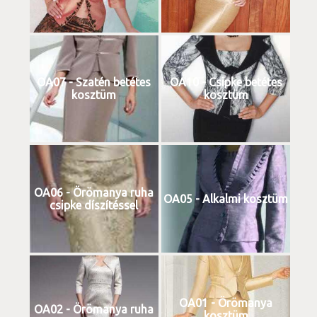
OA07 - Szatén betétes
OA10 - Csipke betétes
kosztüm
kosztüm
OA06 - Örömanya ruha
OA05 - Alkalmi kosztüm
csipke díszítéssel
OA01 - Örömanya
OA02 - Örömanya ruha
kosztüm