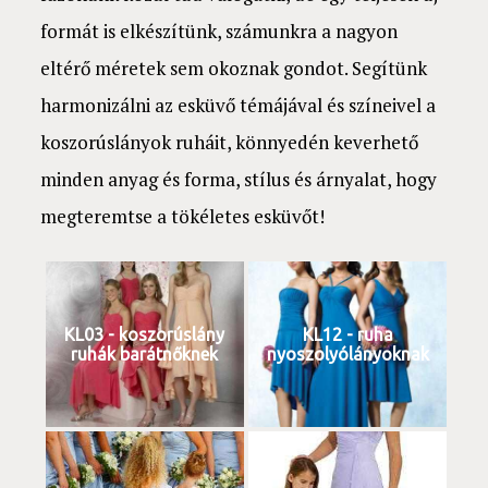
formát is elkészítünk, számunkra a nagyon
eltérő méretek sem okoznak gondot. Segítünk
harmonizálni az esküvő témájával és színeivel a
koszorúslányok ruháit, könnyedén keverhető
minden anyag és forma, stílus és árnyalat, hogy
megteremtse a tökéletes esküvőt!
KL03 - koszorúslány
KL12 - ruha
ruhák barátnőknek
nyoszolyólányoknak