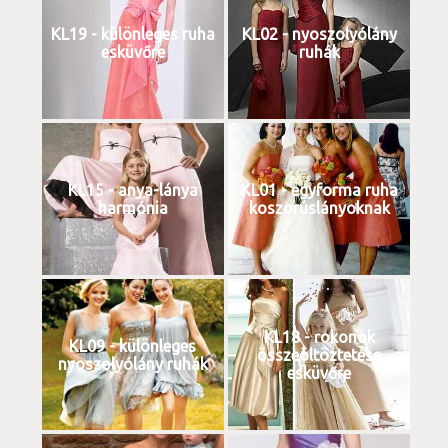
KL19 - különleges ruha
KL02 - nyoszolyólány
esküvőre
ruhák
KL15 - anya-lánya
KL01 - egyforma ruha
harmónia
koszorúslányoknak
KL18 - rokonok
KL09 - különleges
összeöltöztetése
nyoszolyólány ruhák
esküvőre