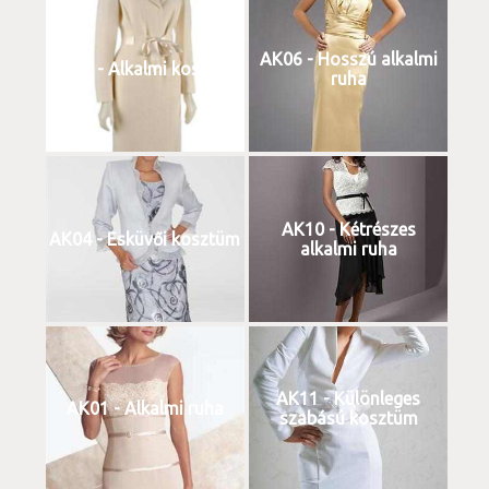
AK06 - Hosszú alkalmi
AK02 - Alkalmi kosztüm
ruha
AK10 - Kétrészes
AK04 - Esküvői kosztüm
alkalmi ruha
AK11 - Különleges
AK01 - Alkalmi ruha
szabású kosztüm