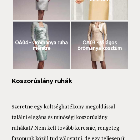
OA04 - Örömanya ruha
OA03 - Világos
méretre
örömanya kosztüm
Koszorúslány ruhák
Szeretne egy költséghatékony megoldással
találni elegáns és minőségi koszorúslány
ruhákat? Nem kell tovább keresnie, rengeteg
fazonunk közül tud válogatni, de egy teljesen új