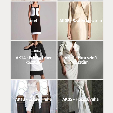
no4
AK08 - Szatén kosztüm
AK14 - Fekete-fehér
AK12 - Ekrü színű
kosztüm
kosztüm
AK13 - Esküvői ruha
AK05 - Hosszú ruha