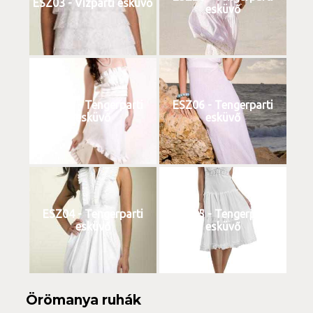
ESZ03 - Vízparti esküvő
esküvő
ESZ05 - Tengerparti
ESZ06 - Tengerparti
esküvő
esküvő
ESZ04 - Tengerparti
ESZ15 - Tengerparti
esküvő
esküvő
Örömanya ruhák