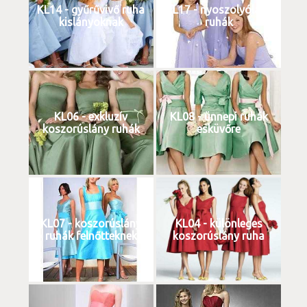
KL14 - gyűrűvivő ruha
KL17 - nyoszolyólány
kislányoknak
ruhák
KL06 - exkluzív
KL08 - ünnepi ruhák
koszorúslány ruhák
esküvőre
KL07 - koszorúslány
KL04 - különleges
ruhák felnőtteknek
koszorúslány ruha