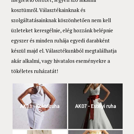
kosztümről. Választékainknak és
szolgáltatásainknak köszönhetően nem kell
üzleteket keresgélnie, elég hozzánk belépnie
egyszer és minden ruhája egyedi darabként
készül majd el. Választékunkból megtalálhatja
akár alkalmi, vagy hivatalos eseményekre a
tökéletes ruházatát!
AK03 - Koktélruha
AK07 - Estélyi ruha