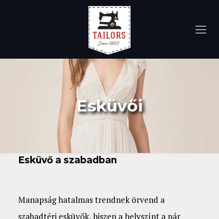
Esküvői
Esküvő a szabadban
Manapság hatalmas trendnek örvend a
szabadtéri esküvők, hiszen a helyszínt a pár