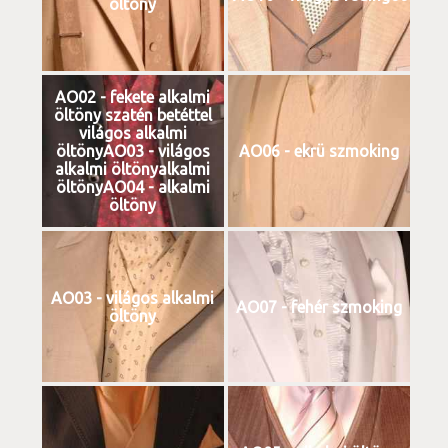
öltöny
AO02 - fekete alkalmi
öltöny szatén betéttel
világos alkalmi
öltönyAO03 - világos
AO06 - ekrü szmoking
alkalmi öltönyalkalmi
öltönyAO04 - alkalmi
öltöny
AO03 - világos alkalmi
AO07 - fehér szmoking
öltöny