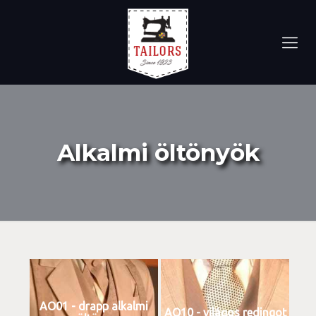
Alkalmi öltönyök
AO01 - drapp alkalmi
AO10 - világos redingot