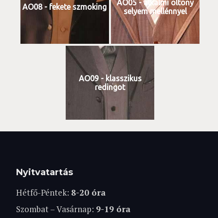
AO05 - alkalmi öltöny
AO08 - fekete szmoking
selyem mellénnyel
AO09 - klasszikus
redingot
Nyitvatartás
Hétfő-Péntek:
8-20 óra
Szombat – Vasárnap:
9-19 óra