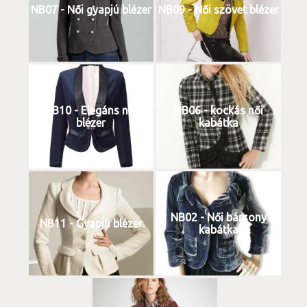
NB07 - Női gyapjú blézer
NB09 - Női szövet blézer
NB10 - Elegáns női
NB06 - kockás női
blézer
kabátka
NB02 - Női bársony
NB11 - Gyapjú blézer
kabátka