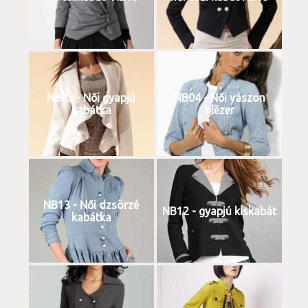
NB03 - Női gyapjú
NB04 - Női vászon
kabátka
blézer
NB13 - Női dzsörzé
NB12 - gyapjú kiskabát
kabátka