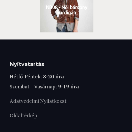
NB08 - Női bársony
kardigán
Nyitvatartás
Hétfő-Péntek:
8-20 óra
Szombat – Vasárnap:
9-19 óra
Adatvédelmi Nyilatkozat
Oldaltérkép