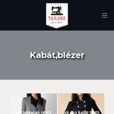
Kabát,blézer
női télikabát- NB15
női őszi kabát NB05